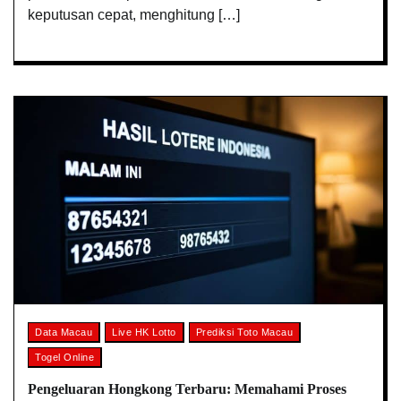
keputusan cepat, menghitung […]
Data Macau
Live HK Lotto
Prediksi Toto Macau
Togel Online
Pengeluaran Hongkong Terbaru: Memahami Proses