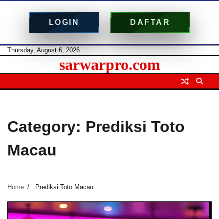
LOGIN
DAFTAR
Skip
Thursday, August 6, 2026
sarwarpro.com
to
content
Category:
Prediksi Toto
Macau
Home
Prediksi Toto Macau