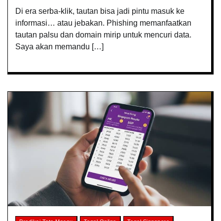
Di era serba-klik, tautan bisa jadi pintu masuk ke
informasi… atau jebakan. Phishing memanfaatkan
tautan palsu dan domain mirip untuk mencuri data.
Saya akan memandu […]