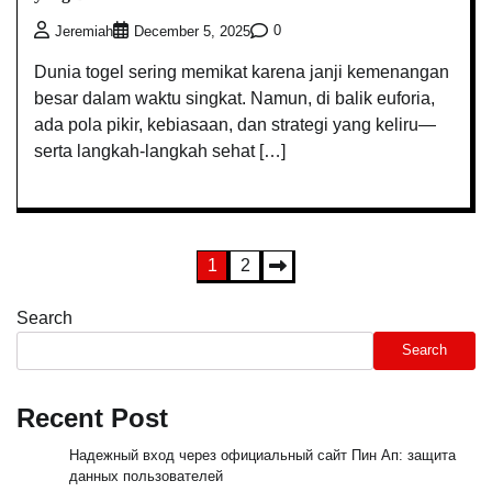
0
Jeremiah
December 5, 2025
Dunia togel sering memikat karena janji kemenangan
besar dalam waktu singkat. Namun, di balik euforia,
ada pola pikir, kebiasaan, dan strategi yang keliru—
serta langkah-langkah sehat […]
Posts
1
2
pagination
Search
Search
Recent Post
Надежный вход через официальный сайт Пин Ап: защита
данных пользователей