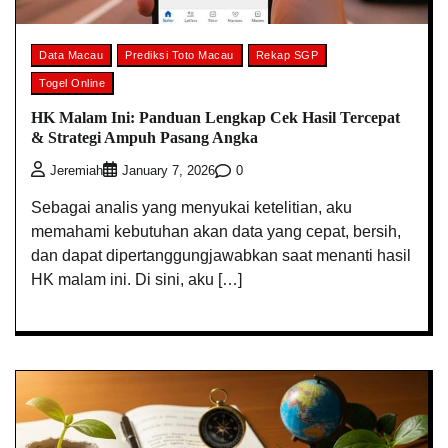
Data Macau
Prediksi Toto Macau
Rekap SGP
Togel Online
HK Malam Ini: Panduan Lengkap Cek Hasil Tercepat
& Strategi Ampuh Pasang Angka
0
Jeremiah
January 7, 2026
Sebagai analis yang menyukai ketelitian, aku
memahami kebutuhan akan data yang cepat, bersih,
dan dapat dipertanggungjawabkan saat menanti hasil
HK malam ini. Di sini, aku […]