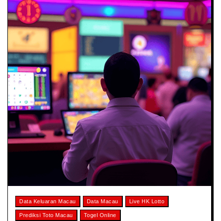
Data Keluaran Macau
Data Macau
Live HK Lotto
Prediksi Toto Macau
Togel Online