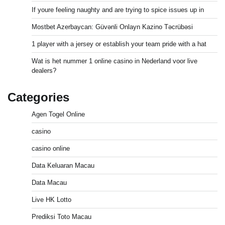
If youre feeling naughty and are trying to spice issues up in
Mostbet Azerbaycan: Güvənli Onlayn Kazino Təcrübəsi
1 player with a jersey or establish your team pride with a hat
Wat is het nummer 1 online casino in Nederland voor live
dealers?
Categories
Agen Togel Online
casino
casino online
Data Keluaran Macau
Data Macau
Live HK Lotto
Prediksi Toto Macau