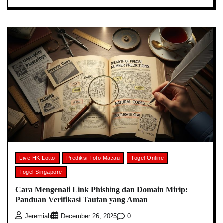
Live HK Lotto
Prediksi Toto Macau
Togel Online
Togel Singapore
Cara Mengenali Link Phishing dan Domain Mirip:
Panduan Verifikasi Tautan yang Aman
0
Jeremiah
December 26, 2025