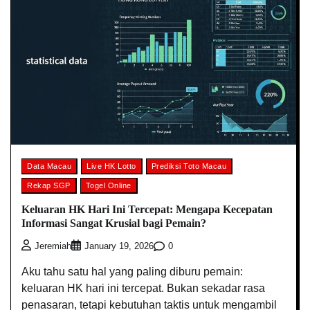
Data Macau
Live HK Lotto
Prediksi Toto Macau
Rekap SGP
Togel Online
Keluaran HK Hari Ini Tercepat: Mengapa Kecepatan
Informasi Sangat Krusial bagi Pemain?
0
Jeremiah
January 19, 2026
Aku tahu satu hal yang paling diburu pemain:
keluaran HK hari ini tercepat. Bukan sekadar rasa
penasaran, tetapi kebutuhan taktis untuk mengambil