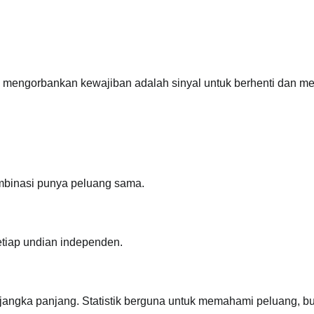
 mengorbankan kewajiban adalah sinyal untuk berhenti dan me
mbinasi punya peluang sama.
etiap undian independen.
uk jangka panjang. Statistik berguna untuk memahami peluang, b