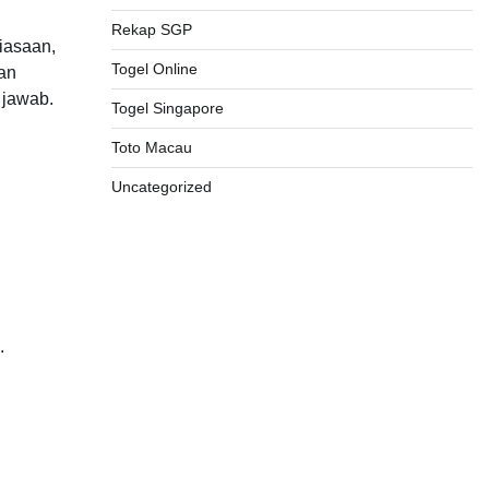
Rekap SGP
biasaan,
Togel Online
dan
 jawab.
Togel Singapore
Toto Macau
Uncategorized
.