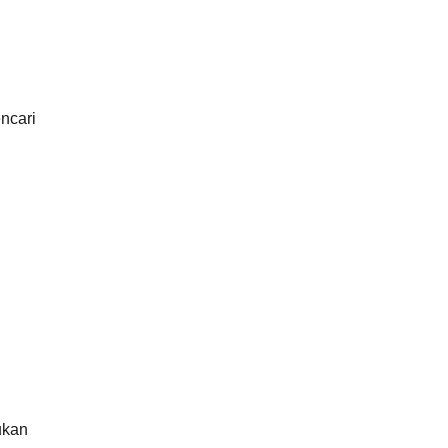
ncari
ukan