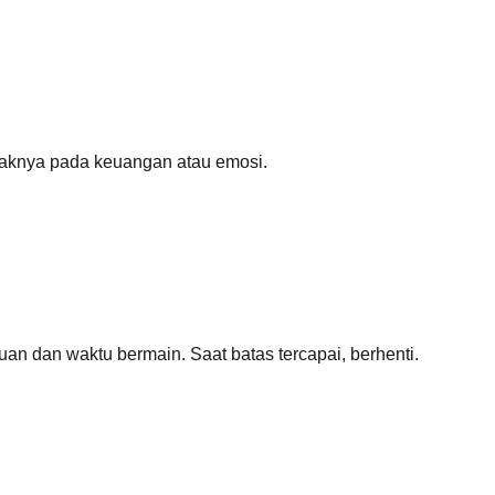
mpaknya pada keuangan atau emosi.
an dan waktu bermain. Saat batas tercapai, berhenti.