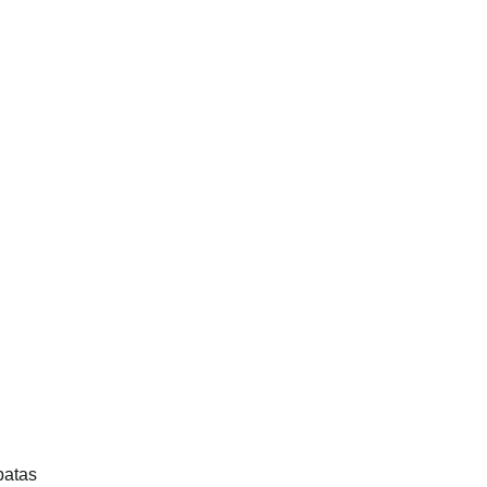
batas