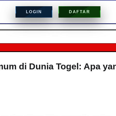
LOGIN
DAFTAR
um di Dunia Togel: Apa ya