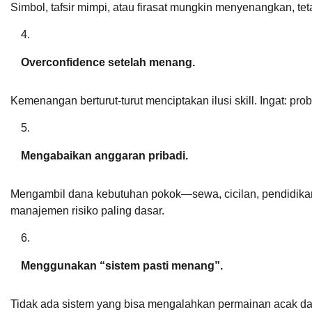
Simbol, tafsir mimpi, atau firasat mungkin menyenangkan, t
Overconfidence setelah menang.
Kemenangan berturut-turut menciptakan ilusi skill. Ingat: pr
Mengabaikan anggaran pribadi.
Mengambil dana kebutuhan pokok—sewa, cicilan, pendidikan
manajemen risiko paling dasar.
Menggunakan “sistem pasti menang”.
Tidak ada sistem yang bisa mengalahkan permainan acak dal