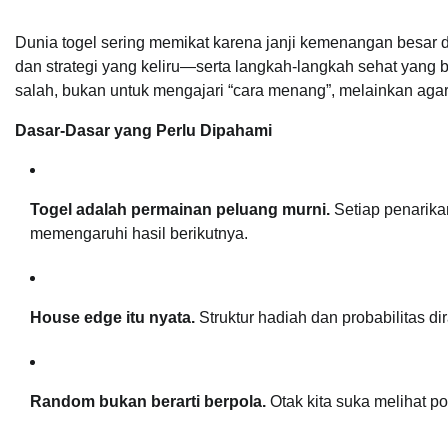
Dunia togel sering memikat karena janji kemenangan besar da
dan strategi yang keliru—serta langkah-langkah sehat yang 
salah, bukan untuk mengajari “cara menang”, melainkan agar 
Dasar-Dasar yang Perlu Dipahami
Togel adalah permainan peluang murni.
Setiap penarika
memengaruhi hasil berikutnya.
House edge itu nyata.
Struktur hadiah dan probabilitas 
Random bukan berarti berpola.
Otak kita suka melihat p